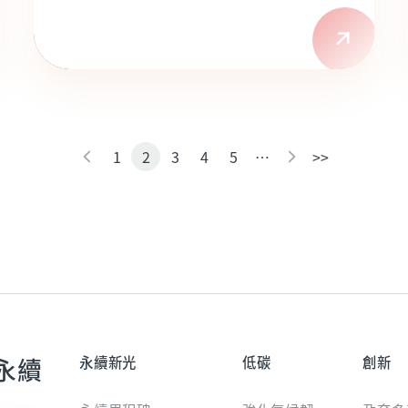
1
2
3
4
5
…
>>
永續
永續新光
低碳
創新