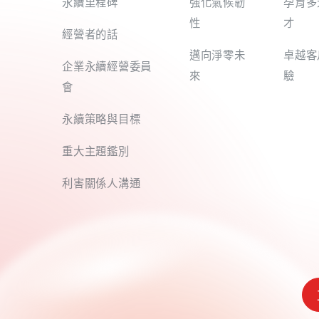
永續里程碑
強化氣候韌
孕育多
性
才
經營者的話
邁向淨零未
卓越客
企業永續經營委員
來
驗
會
永續策略與目標
重大主題鑑別
利害關係人溝通