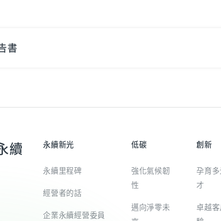
告書
永續
永續新光
低碳
創新
永續里程碑
強化氣候韌
孕育多
性
才
經營者的話
邁向淨零未
卓越客
企業永續經營委員