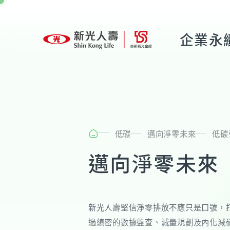
企業永
低碳
邁向淨零未來
低碳
邁向淨零未來
新光人壽堅信淨零排放不應只是口號，
過縝密的數據盤查、減量規劃及內化減