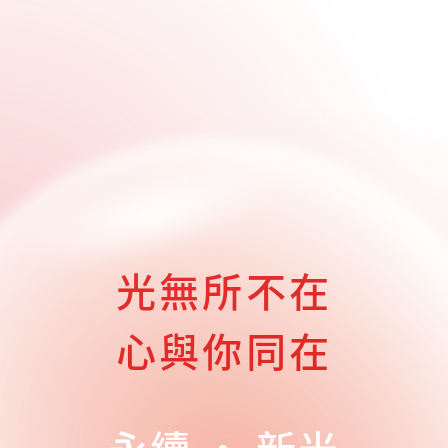
光無所不在
心與你同在
永續 ・ 新光