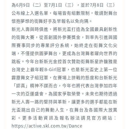
為6月9日（二）至7月1日（三），並於7月8日（三）
公布線上入選名單，每場皆有組數限制，敬請對舞台
懷抱夢想的街舞好手及早報名以免向隅。
新光人壽與時俱進，將新光盃打造為全國最具創新性
的街舞大賽，從首創國外參賽獎金，到率先引進與國
際賽事同步的專業評分系統，始終走在街舞文化尖
端，不僅提供圓夢舞台，更成為台灣舞者躍向世界的
跳板。今年台新新光金控首次贊助街舞新星許馥雅是
台灣史上最年輕B-Girl冠軍，也是新光盃史上第一位
霹靂舞女子組冠軍，在賽場上拚戰的態度和台新新光
「認真」精神不謀而合，今年也將代表台灣參加四年
一次的亞運盛會，為國家爭取榮譽。未來也期待透過
新光人壽一路的堅持與革新，讓更多的選手都能在新
光盃跳出自己的舞動人生，在舞台及各國際大放異
彩。更多活動資訊及報名辦法請見官方網站：
https://active.skl.com.tw/Dance