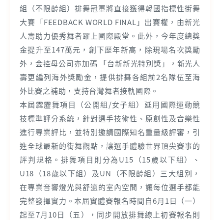
組（不限齡組）排舞冠軍將直接獲得韓國指標性街舞
大賽「FEEDBACK WORLD FINAL」出賽權，由新光
人壽助力優秀舞者躍上國際殿堂。此外，今年度總獎
金提升至147萬元，創下歷年新高，除現場名次獎勵
外，金控母公司亦加碼 「台新新光特別獎」，新光人
壽更編列海外獎勵金，提供排舞各組前2名隊伍至海
外比賽之補助，支持台灣舞者接軌國際。
本屆霹靂舞項目（公開組/女子組）延用國際運動競
技標準評分系統，針對選手技術性、原創性及音樂性
進行專業評比，並特別邀請國際知名重量級評審，引
進全球最新的街舞觀點，讓選手體驗世界頂尖賽事的
評判規格。排舞項目則分為U15（15歲以下組）、
U18（18歲以下組）及UN（不限齡組）三大組別，
在專業音響燈光與舒適的室內空間，讓每位選手都能
完整發揮實力。本屆實體賽報名時間自6月1日（一）
起至7月10日（五），同步開放排舞線上初賽報名則