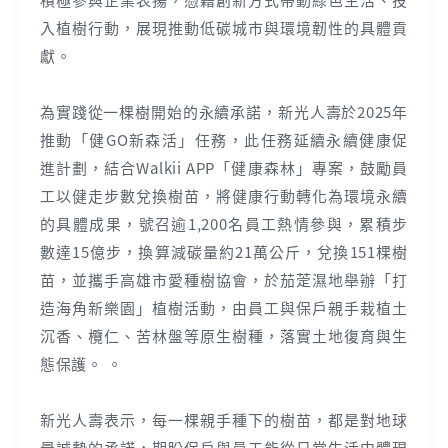
入植樹行動，展現推動低碳城市與環境韌性的具體貢
獻。
為實踐從一棵樹開始的永續承諾，新光人壽於2025年
推動「健GO新森活」任務，此任務延續永續健康促
進計劃，結合Walkii APP「健康森林」專案，鼓勵員
工以健走步數兌換樹苗，將健康行動轉化為環境永續
的具體成果，號召逾1,200名員工熱情參與，累積步
數達15億步，換算減碳量約21萬公斤，兌換151棵樹
苗，並攜手高雄市愛種樹協會，於茄萣濕地舉辦「打
造海角新樂園」植樹活動，由員工與保戶親手栽植土
沉香、欖仁、苦林盤等原生樹種，落實土地復育與生
態保護。 。
新光人壽表示，每一棵親手種下的樹苗，都是對地球
最誠摯的承諾，期盼保戶與員工能從日常生活中體現