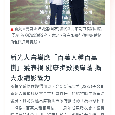
新光人壽副總洪明達(圖右)領取新北市副市長劉和然
(圖左)頒發的感謝獎座，肯定企業在永續行動中的積極
角色與具體貢獻。
新光人壽響應「百萬人種百萬
樹」獲表揚 健康步數換綠蔭 擴
大永續影響力
隨著全球氣候變遷加劇，台新新光金控(2887)子公司
新光人壽積極落實企業社會責任，持續推動生態永續
發展，日前受邀出席新北市政府推動的「為地球種下
一棵樹--百萬人種百萬樹」一周年成果發表會，獲得
積極參與企業表揚，憑藉創新方式帶動綠色生活、投